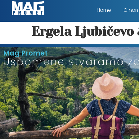
Home
O na
Ergela Ljubičevo
Mag Promet
Uspomene stvaramo z