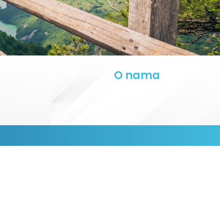
O nama
PIB:
101990100
MB:
07925018
Sedište:
Ustanička 189/II TC Konjarnik