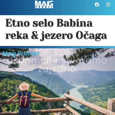
Etno selo Babina
reka & jezero Očaga
Mag Promet
Uspomene stvaramo
zajedno