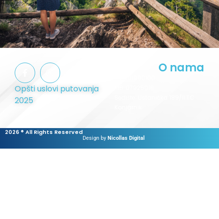
O nama
PIB:
101990100
Opšti uslovi putovanja
MB:
07925018
Sedište:
Ustanička 189/II TC
2025
Konjarnik
2026 ® All Rights Reserved
Design by
Nicollas Digital