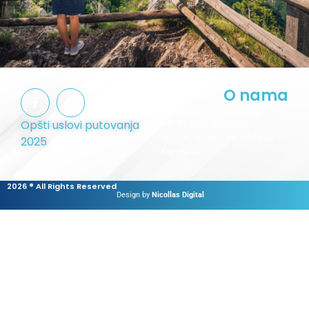
O nama
PIB:
101990100
Opšti uslovi putovanja
MB:
07925018
Sedište:
Ustanička 189/II TC
2025
Konjarnik
2026 ® All Rights Reserved
Design by
Nicollas Digital