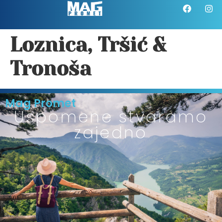
Loznica, Tršić &
Tronoša
Mag Promet
Uspomene stvaramo
zajedno