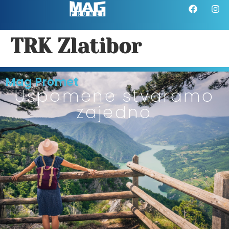
TRK Zlatibor
Mag Promet
Uspomene stvaramo
zajedno