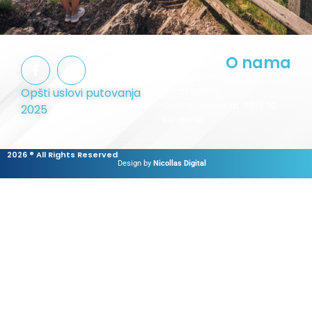
O nama
PIB:
101990100
Opšti uslovi putovanja
MB:
07925018
Sedište:
Ustanička 189/II TC
2025
Konjarnik
2026 ® All Rights Reserved
Design by
Nicollas Digital